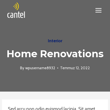
Skip
to
content
Interior
Home Renovations
By
wpusername8932
Temmuz 12, 2022
Sed arcu non odio euismod lacinia. Sit amet